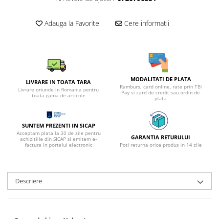
Adauga la Favorite
Cere informatii
MODALITATI DE PLATA
LIVRARE IN TOATA TARA
Ramburs, card online, rate prin TBI
Livrare oriunde in Romania pentru
Pay si card de credit sau ordin de
toata gama de articole
plata
SUNTEM PREZENTI IN SICAP
Acceptam plata la 30 de zile pentru
GARANTIA RETURULUI
achizitiile din SICAP si emitem e-
factura in portalul electronic
Poti returna orice produs in 14 zile
Descriere