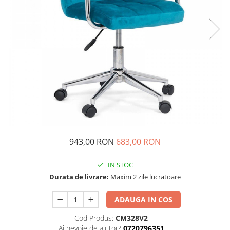
943,00 RON
683,00 RON
IN STOC
Durata de livrare:
Maxim 2 zile lucratoare
ADAUGA IN COS
Cod Produs:
CM328V2
Ai nevoie de ajutor?
0720796351