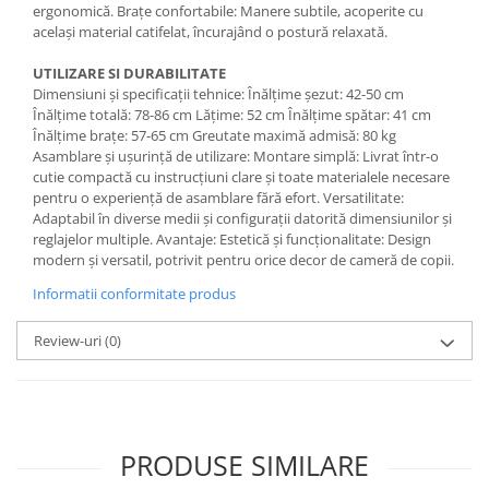
ergonomică. Brațe confortabile: Manere subtile, acoperite cu
același material catifelat, încurajând o postură relaxată.
UTILIZARE SI DURABILITATE
Dimensiuni și specificații tehnice: Înălțime șezut: 42-50 cm
Înălțime totală: 78-86 cm Lățime: 52 cm Înălțime spătar: 41 cm
Înălțime brațe: 57-65 cm Greutate maximă admisă: 80 kg
Asamblare și ușurință de utilizare: Montare simplă: Livrat într-o
cutie compactă cu instrucțiuni clare și toate materialele necesare
pentru o experiență de asamblare fără efort. Versatilitate:
Adaptabil în diverse medii și configurații datorită dimensiunilor și
reglajelor multiple. Avantaje: Estetică și funcționalitate: Design
modern și versatil, potrivit pentru orice decor de cameră de copii.
Informatii conformitate produs
Review-uri
(0)
PRODUSE SIMILARE