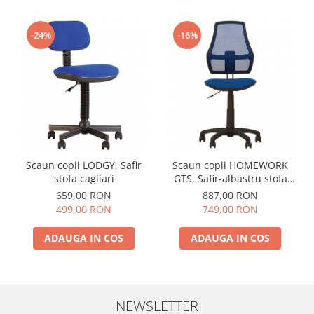
-24%
-16%
Scaun copii LODGY, Safir
Scaun copii HOMEWORK
stofa cagliari
GTS, Safir-albastru stofa
cagliari
659,00 RON
887,00 RON
499,00 RON
749,00 RON
ADAUGA IN COS
ADAUGA IN COS
NEWSLETTER