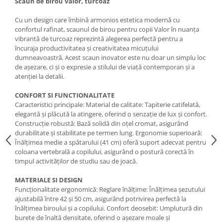
Scaun de birou Valor, turcoaz
Cu un design care îmbină armonios estetica modernă cu
confortul rafinat, scaunul de birou pentru copii Valor în nuanța
vibrantă de turcoaz reprezintă alegerea perfectă pentru a
încuraja productivitatea și creativitatea micuțului
dumneavoastră. Acest scaun inovator este nu doar un simplu loc
de așezare, ci și o expresie a stilului de viață contemporan și a
atenției la detalii.
CONFORT SI FUNCTIONALITATE
Caracteristici principale: Material de calitate: Tapiterie catifelată,
elegantă și plăcută la atingere, oferind o senzație de lux și confort.
Construcție robustă: Bază solidă din oțel cromat, asigurând
durabilitate și stabilitate pe termen lung. Ergonomie superioară:
Înălțimea medie a spătarului (41 cm) oferă suport adecvat pentru
coloana vertebrală a copilului, asigurând o postură corectă în
timpul activităților de studiu sau de joacă.
MATERIALE SI DESIGN
Funcționalitate ergonomică: Reglare înălțime: Înălțimea șezutului
ajustabilă între 42 și 50 cm, asigurând potrivirea perfectă la
înălțimea biroului și a copilului. Confort deosebit: Umplutură din
burete de înaltă densitate, oferind o așezare moale și