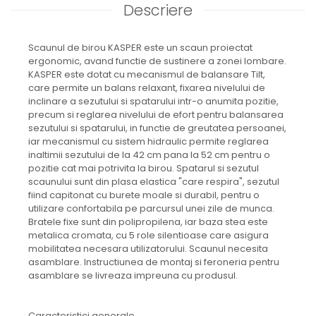
Descriere
Scaunul de birou KASPER este un scaun proiectat
ergonomic, avand functie de sustinere a zonei lombare.
KASPER este dotat cu mecanismul de balansare Tilt,
care permite un balans relaxant, fixarea nivelului de
inclinare a sezutului si spatarului intr-o anumita pozitie,
precum si reglarea nivelului de efort pentru balansarea
sezutului si spatarului, in functie de greutatea persoanei,
iar mecanismul cu sistem hidraulic permite reglarea
inaltimii sezutului de la 42 cm pana la 52 cm pentru o
pozitie cat mai potrivita la birou. Spatarul si sezutul
scaunului sunt din plasa elastica "care respira", sezutul
fiind capitonat cu burete moale si durabil, pentru o
utilizare confortabila pe parcursul unei zile de munca.
Bratele fixe sunt din polipropilena, iar baza stea este
metalica cromata, cu 5 role silentioase care asigura
mobilitatea necesara utilizatorului. Scaunul necesita
asamblare. Instructiunea de montaj si feroneria pentru
asamblare se livreaza impreuna cu produsul.
Caracteristici generale