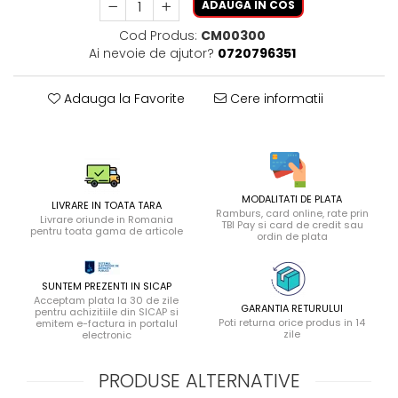
ADAUGA IN COS
Cod Produs:
CM00300
Ai nevoie de ajutor?
0720796351
Adauga la Favorite
Cere informatii
MODALITATI DE PLATA
LIVRARE IN TOATA TARA
Ramburs, card online, rate prin
Livrare oriunde in Romania
TBI Pay si card de credit sau
pentru toata gama de articole
ordin de plata
SUNTEM PREZENTI IN SICAP
Acceptam plata la 30 de zile
GARANTIA RETURULUI
pentru achizitiile din SICAP si
Poti returna orice produs in 14
emitem e-factura in portalul
zile
electronic
PRODUSE ALTERNATIVE