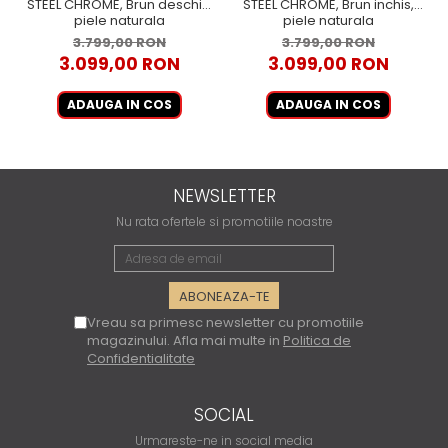
STEEL CHROME, Brun deschis,
STEEL CHROME, Brun inchis,
piele naturala
piele naturala
3.799,00 RON
3.799,00 RON
3.099,00 RON
3.099,00 RON
ADAUGA IN COS
ADAUGA IN COS
NEWSLETTER
Nu rata ofertele si promotiile noastre
Vreau sa primesc newsletter cu promotiile
magazinului. Afla mai multe in
Politica de
Confidentialitate
SOCIAL
Urmareste-ne in social media