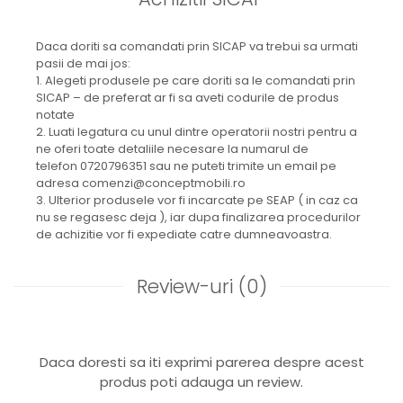
Daca doriti sa comandati prin SICAP va trebui sa urmati
pasii de mai jos:
1. Alegeti produsele pe care doriti sa le comandati prin
SICAP – de preferat ar fi sa aveti codurile de produs
notate
2. Luati legatura cu unul dintre operatorii nostri pentru a
ne oferi toate detaliile necesare la numarul de
telefon 0720796351 sau ne puteti trimite un email pe
adresa comenzi@conceptmobili.ro
3. Ulterior produsele vor fi incarcate pe SEAP ( in caz ca
nu se regasesc deja ), iar dupa finalizarea procedurilor
de achizitie vor fi expediate catre dumneavoastra.
Review-uri
(0)
Daca doresti sa iti exprimi parerea despre acest
produs poti adauga un review.