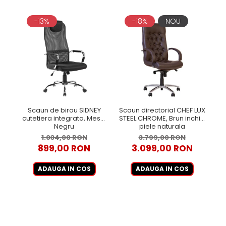
-13%
-18%
NOU
Scaun de birou SIDNEY
Scaun directorial CHEF LUX
cutetiera integrata, Mesh,
STEEL CHROME, Brun inchis,
Negru
piele naturala
1.034,00 RON
3.799,00 RON
899,00 RON
3.099,00 RON
ADAUGA IN COS
ADAUGA IN COS