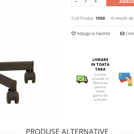
ADAUG
Cod Produs:
1058
Ai nevoie de
Adauga la Favorite
Cere 
LIVRARE
IN TOATA
TARA
Livrare
oriunde in
Romania
pentru
toata
gama de
articole
PRODUSE ALTERNATIVE