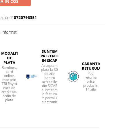
A IN COS
 ajutor?
0720796351
informatii
SUNTEM
MODALITATI
PREZENTI
DE
IN SICAP
PLATA
GARANTIA
Acceptam
Ramburs,
RETURULUI
plata la 30
card
Poti
de zile
online,
returna
pentru
rate prin
orice
achizitiile
TBI Pay si
produs in
din SICAP
card de
14 zile
si emitem
credit sau
e-factura
ordin de
in portalul
plata
electronic