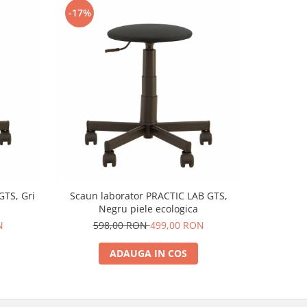
-17%
-17%
GTS, Gri
Scaun laborator PRACTIC LAB GTS,
Scaun labo
Negru piele ecologica
N
598,00 RON
499,00 RON
59
ADAUGA IN COS