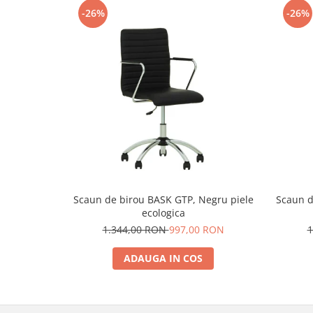
-26%
-26%
Scaun de birou BASK GTP, Negru piele
Scaun di
ecologica
1.344,00 RON
997,00 RON
1
ADAUGA IN COS