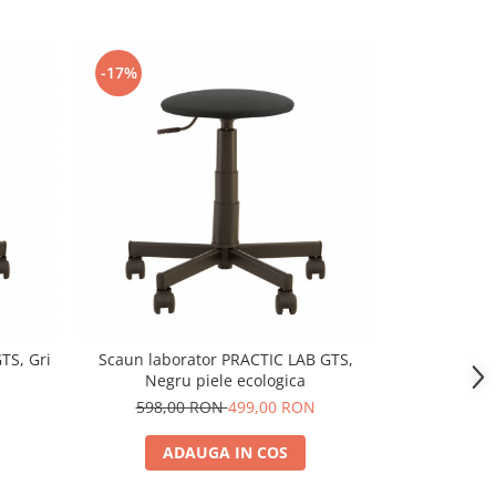
-17%
-17%
TS, Gri
Scaun laborator PRACTIC LAB GTS,
Scaun labo
Negru piele ecologica
Crem
598,00 RON
499,00 RON
598,
ADAUGA IN COS
A