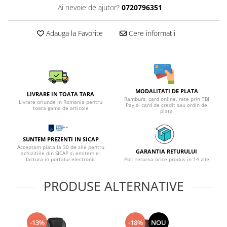
Ai nevoie de ajutor?
0720796351
Adauga la Favorite
Cere informatii
MODALITATI DE PLATA
LIVRARE IN TOATA TARA
Ramburs, card online, rate prin TBI
Livrare oriunde in Romania pentru
Pay si card de credit sau ordin de
toata gama de articole
plata
SUNTEM PREZENTI IN SICAP
Acceptam plata la 30 de zile pentru
GARANTIA RETURULUI
achizitiile din SICAP si emitem e-
factura in portalul electronic
Poti returna orice produs in 14 zile
PRODUSE ALTERNATIVE
-13%
-18%
NOU