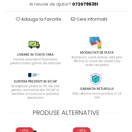
Ai nevoie de ajutor?
0720796351
Adauga la Favorite
Cere informatii
MODALITATI DE PLATA
LIVRARE IN TOATA TARA
Ramburs, card online, rate prin
Livrare oriunde in Romania
TBI Pay si card de credit sau
pentru toata gama de articole
ordin de plata
SUNTEM PREZENTI IN SICAP
Acceptam plata la 30 de zile
GARANTIA RETURULUI
pentru achizitiile din SICAP si
Poti returna orice produs in 14
emitem e-factura in portalul
zile
electronic
PRODUSE ALTERNATIVE
-13%
-18%