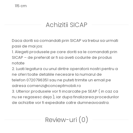
115 cm
Achizitii SICAP
Daca doriti sa comandati prin SICAP va trebui sa urmati
pasii de mai jos:
1. Alegeti produsele pe care doriti sa le comandati prin
SICAP – de preferat ar fi sa aveti codurile de produs
notate
2. Luati legatura cu unul dintre operatorii nostri pentru a
ne oferi toate detaliile necesare la numarul de
telefon 0720796351 sau ne puteti trimite un email pe
adresa comenzi@conceptmobili.ro
3. Ulterior produsele vor fi incarcate pe SEAP ( in caz ca
nu se regasesc deja ), iar dupa finalizarea procedurilor
de achizitie vor fi expediate catre dumneavoastra.
Review-uri
(0)