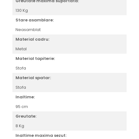
Greutate maxima suportata:
130 Kg
Stare asamblare:
Neasamblat
Material cadru:
Metal
Material tapiterie:
Stofa
Material spatar:
Stofa
Inaltime:
95 cm
Greutate:
8 Kg
Inaltime maxima sezut: