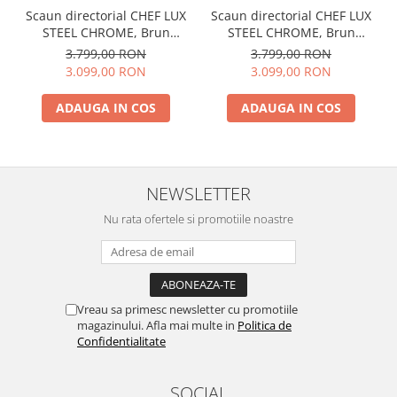
Scaun directorial CHEF LUX
Scaun directorial CHEF LUX
STEEL CHROME, Brun
STEEL CHROME, Brun
inchis, piele naturala
deschis, piele naturala
3.799,00 RON
3.799,00 RON
3.099,00 RON
3.099,00 RON
ADAUGA IN COS
ADAUGA IN COS
NEWSLETTER
Nu rata ofertele si promotiile noastre
Vreau sa primesc newsletter cu promotiile
magazinului. Afla mai multe in
Politica de
Confidentialitate
SOCIAL