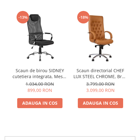
-13%
-18%
Scaun de birou SIDNEY
Scaun directorial CHEF
Sc
cutetiera integrata, Mesh,
LUX STEEL CHROME, Brun
E
Negru
deschis, piele naturala
1.034,00 RON
3.799,00 RON
899,00 RON
3.099,00 RON
ADAUGA IN COS
ADAUGA IN COS