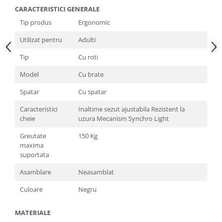
CARACTERISTICI GENERALE
Tip produs
Ergonomic
Utilizat pentru
Adulti
Tip
Cu roti
Model
Cu brate
Spatar
Cu spatar
Caracteristici
Inaltime sezut ajustabila Rezistent la
cheie
uzura Mecanism Synchro Light
Greutate
150 Kg
maxima
suportata
Asamblare
Neasamblat
Culoare
Negru
MATERIALE