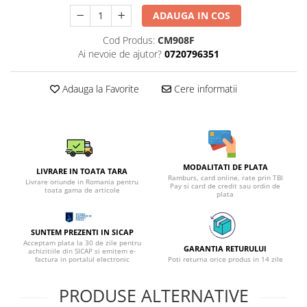
ADAUGA IN COS
Cod Produs:
CM908F
Ai nevoie de ajutor?
0720796351
Adauga la Favorite
Cere informatii
MODALITATI DE PLATA
LIVRARE IN TOATA TARA
Ramburs, card online, rate prin TBI
Livrare oriunde in Romania pentru
Pay si card de credit sau ordin de
toata gama de articole
plata
SUNTEM PREZENTI IN SICAP
Acceptam plata la 30 de zile pentru
GARANTIA RETURULUI
achizitiile din SICAP si emitem e-
factura in portalul electronic
Poti returna orice produs in 14 zile
PRODUSE ALTERNATIVE