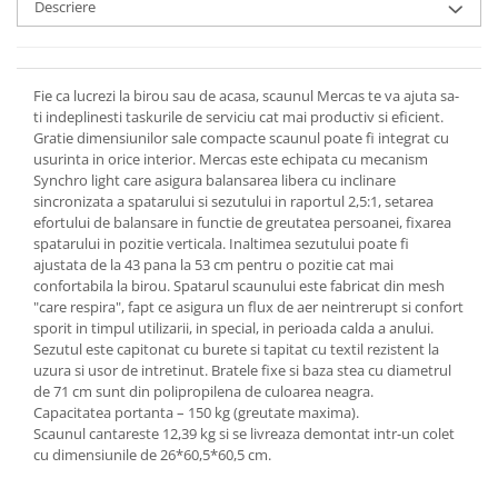
Descriere
Fie ca lucrezi la birou sau de acasa, scaunul Mercas te va ajuta sa-
ti indeplinesti taskurile de serviciu cat mai productiv si eficient.
Gratie dimensiunilor sale compacte scaunul poate fi integrat cu
usurinta in orice interior. Mercas este echipata cu mecanism
Synchro light care asigura balansarea libera cu inclinare
sincronizata a spatarului si sezutului in raportul 2,5:1, setarea
efortului de balansare in functie de greutatea persoanei, fixarea
spatarului in pozitie verticala. Inaltimea sezutului poate fi
ajustata de la 43 pana la 53 cm pentru o pozitie cat mai
confortabila la birou. Spatarul scaunului este fabricat din mesh
"care respira", fapt ce asigura un flux de aer neintrerupt si confort
sporit in timpul utilizarii, in special, in perioada calda a anului.
Sezutul este capitonat cu burete si tapitat cu textil rezistent la
uzura si usor de intretinut. Bratele fixe si baza stea cu diametrul
de 71 cm sunt din polipropilena de culoarea neagra.
Capacitatea portanta – 150 kg (greutate maxima).
Scaunul cantareste 12,39 kg si se livreaza demontat intr-un colet
cu dimensiunile de 26*60,5*60,5 cm.