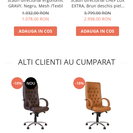
Scaun directorial ergonomic
Scaun directorial CHEF LUX
GRAVY, Negru, Mesh /Textil
EXTRA, Brun deschis piele
naturala
1.332,00 RON
3.799,00 RON
1.078,00 RON
2.998,00 RON
ADAUGA IN COS
ADAUGA IN COS
ALTI CLIENTI AU CUMPARAT
-18%
NOU
-18%