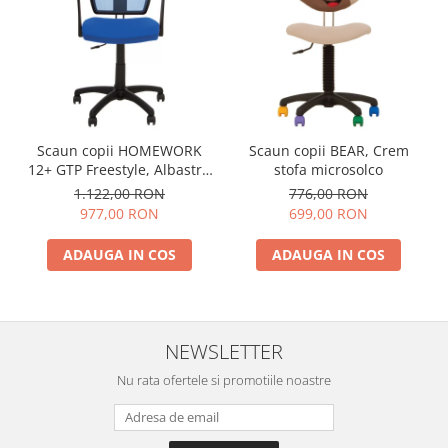
Scaun copii HOMEWORK
Scaun copii BEAR, Crem
12+ GTP Freestyle, Albastru
stofa microsolco
safir stofa zesta
1.122,00 RON
776,00 RON
977,00 RON
699,00 RON
ADAUGA IN COS
ADAUGA IN COS
NEWSLETTER
Nu rata ofertele si promotiile noastre