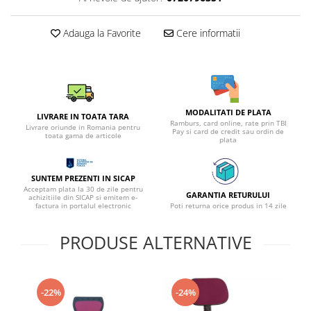
Adauga la Favorite
Cere informatii
MODALITATI DE PLATA
LIVRARE IN TOATA TARA
Ramburs, card online, rate prin TBI
Livrare oriunde in Romania pentru
Pay si card de credit sau ordin de
toata gama de articole
plata
SUNTEM PREZENTI IN SICAP
Acceptam plata la 30 de zile pentru
GARANTIA RETURULUI
achizitiile din SICAP si emitem e-
factura in portalul electronic
Poti returna orice produs in 14 zile
PRODUSE ALTERNATIVE
-22%
-24%