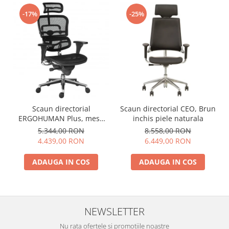
-17%
-25%
Scaun directorial
Scaun directorial CEO, Brun
ERGOHUMAN Plus, mesh
inchis piele naturala
Negru , tetiera 2D, suport
5.344,00 RON
8.558,00 RON
lombar, brate reglabile 3D
4.439,00 RON
6.449,00 RON
ADAUGA IN COS
ADAUGA IN COS
NEWSLETTER
Nu rata ofertele si promotiile noastre