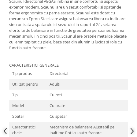
Scaunul directorial VEGAS imbina in sine confortul si aspectul
exterior modern. Scaunul are un sezut confortabil si spatar de
forma ergonomica cu perne atasate. Scaunul este dotat cu
mecanism Epron Steel care asigura balansarea libera cu inclinare
sincronizata a spatarului si sezutului in raportul 2:1, setarea
efortului de balansare in functie de greutatea persoanei, fixarea
mecanismului in cinci pozitii. Scaunul are bratele metalice placate
cu lemn tapitat cu piele, baza stea din aluminiu lucios si role cu
functia auto-franare.
CARACTERISTICI GENERALE
Tip produs
Directorial
Utilizat pentru
Adulti
Tip
Cu roti
Model
Cu brate
Spatar
Cu spatar
Caracteristici
Mecanism de balansare Ajustabil pe
cheie
inaltime Roti cu auto-franare