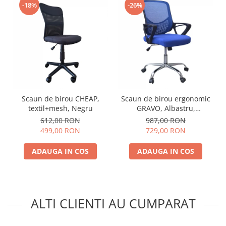
-18%
-26%
Scaun de birou CHEAP,
Scaun de birou ergonomic
textil+mesh, Negru
GRAVO, Albastru,
Mesh/Textil
612,00 RON
987,00 RON
499,00 RON
729,00 RON
ADAUGA IN COS
ADAUGA IN COS
ALTI CLIENTI AU CUMPARAT