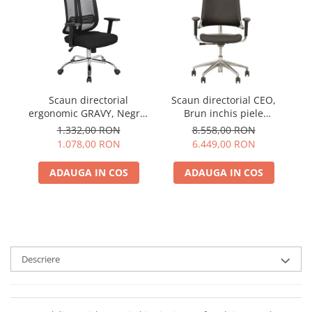
Scaun directorial
Scaun directorial CEO,
S
ergonomic GRAVY, Negru,
Brun inchis piele
L
Mesh /Textil
naturala
1.332,00 RON
8.558,00 RON
1.078,00 RON
6.449,00 RON
ADAUGA IN COS
ADAUGA IN COS
Descriere