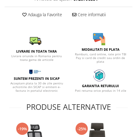
Adauga la Favorite
Cere informatii
MODALITATI DE PLATA
LIVRARE IN TOATA TARA
Ramburs, card online, rate prin TBI
Livrare oriunde in Romania pentru
Pay si card de credit sau ordin de
toata gama de articole
plata
SUNTEM PREZENTI IN SICAP
Acceptam plata la 30 de zile pentru
GARANTIA RETURULUI
achizitiile din SICAP si emitem e-
factura in portalul electronic
Poti returna orice produs in 14 zile
PRODUSE ALTERNATIVE
-19%
-25%