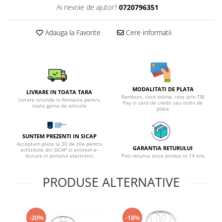
Ai nevoie de ajutor?
0720796351
Adauga la Favorite
Cere informatii
MODALITATI DE PLATA
LIVRARE IN TOATA TARA
Ramburs, card online, rate prin TBI
Livrare oriunde in Romania pentru
Pay si card de credit sau ordin de
toata gama de articole
plata
SUNTEM PREZENTI IN SICAP
Acceptam plata la 30 de zile pentru
GARANTIA RETURULUI
achizitiile din SICAP si emitem e-
factura in portalul electronic
Poti returna orice produs in 14 zile
PRODUSE ALTERNATIVE
-20%
-18%