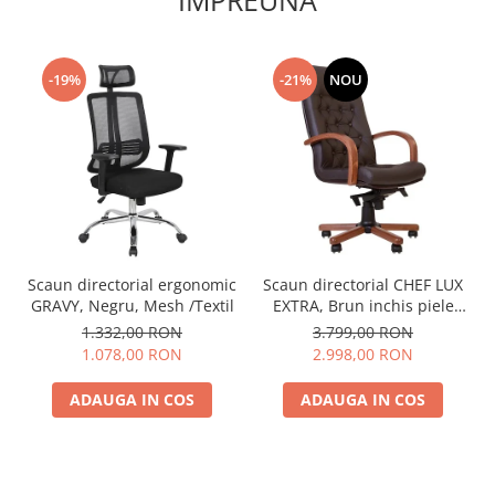
IMPREUNA
-19%
-21%
NOU
Scaun directorial ergonomic
Scaun directorial CHEF LUX
GRAVY, Negru, Mesh /Textil
EXTRA, Brun inchis piele
naturala
1.332,00 RON
3.799,00 RON
1.078,00 RON
2.998,00 RON
ADAUGA IN COS
ADAUGA IN COS