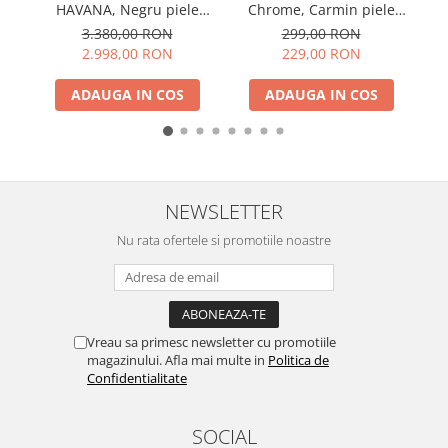
HAVANA, Negru piele
Chrome, Carmin piele
MA
naturala
ecologica
3.380,00 RON
299,00 RON
2.998,00 RON
229,00 RON
ADAUGA IN COS
ADAUGA IN COS
NEWSLETTER
Nu rata ofertele si promotiile noastre
Vreau sa primesc newsletter cu promotiile
magazinului. Afla mai multe in
Politica de
Confidentialitate
SOCIAL