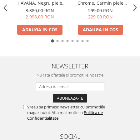
HAVANA, Negru piele
Chrome, Carmin piele
MA
naturala
ecologica
3.380,00 RON
299,00 RON
2.998,00 RON
229,00 RON
ADAUGA IN COS
ADAUGA IN COS
NEWSLETTER
Nu rata ofertele si promotiile noastre
Vreau sa primesc newsletter cu promotiile
magazinului. Afla mai multe in
Politica de
Confidentialitate
SOCIAL