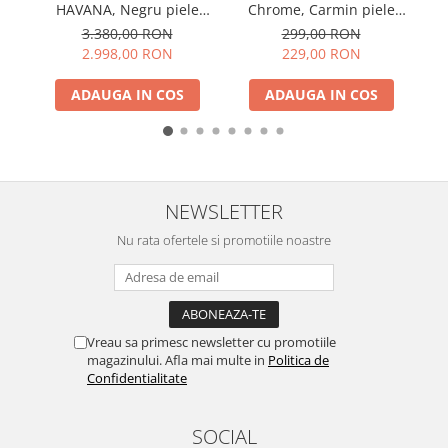
HAVANA, Negru piele
Chrome, Carmin piele
MA
naturala
ecologica
3.380,00 RON
299,00 RON
2.998,00 RON
229,00 RON
ADAUGA IN COS
ADAUGA IN COS
NEWSLETTER
Nu rata ofertele si promotiile noastre
Vreau sa primesc newsletter cu promotiile
magazinului. Afla mai multe in
Politica de
Confidentialitate
SOCIAL