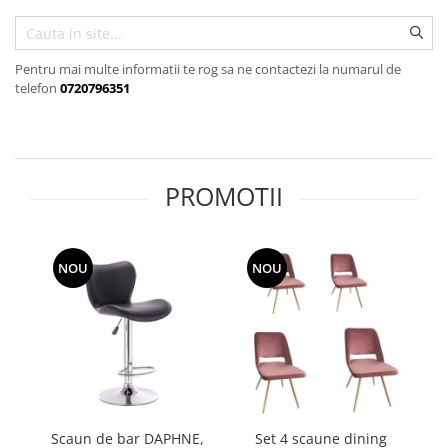
Pentru mai multe informatii te rog sa ne contactezi la numarul de
telefon
0720796351
PROMOTII
NOU
NOU
Scaun de bar DAPHNE,
Set 4 scaune dining
S