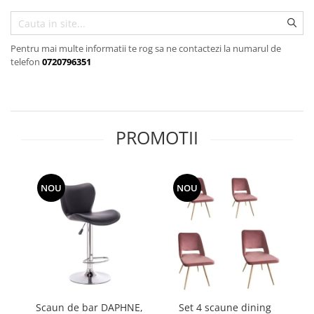
Pentru mai multe informatii te rog sa ne contactezi la numarul de
telefon
0720796351
PROMOTII
NOU
NOU
Scaun de bar DAPHNE,
Set 4 scaune dining
S