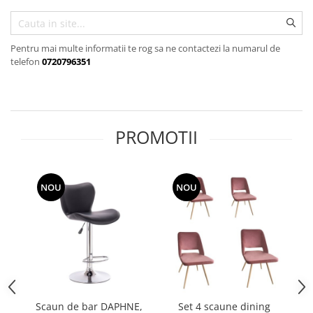
Pentru mai multe informatii te rog sa ne contactezi la numarul de
telefon
0720796351
PROMOTII
NOU
NOU
Scaun de bar DAPHNE,
Set 4 scaune dining
S