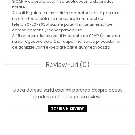
SICAP – de preferat ar fi sa aveti codurile de produs
notate
2. Luati legatura cu unul dintre operatorii nostri pentru a
ne oferi toate detaliile necesare la numarul de
telefon 0720796351 sau ne puteti trimite un email pe
adresa comenzi@conceptmobili.ro
3. Ulterior produsele vor fi incarcate pe SEAP ( in caz ca
nu se regasesc deja ), iar dupa finalizarea procedurilor
de achizitie vor fi expediate catre dumneavoastra.
Review-uri
(0)
Daca doresti sa iti exprimi parerea despre acest
produs poti adauga un review.
SCRIE UN REVIEW