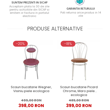
SUNTEM PREZENTI IN SICAP
Acceptam plata la 30 de zile
GARANTIA RETURULUI
pentru achizitiile din SICAP si
Poti returna orice produs in 14
emitem e-factura in portalul
zile
electronic
PRODUSE ALTERNATIVE
-20%
-18%
Scaun bucatarie Wegner,
Scaun bucatarie Picard
S
Visiniu piele ecologica
Chrome, Maro piele
Ch
ecologica
499,00 RON
489,00 RON
398,00 RON
399,00 RON