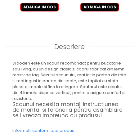
ADAUGA IN COS
ADAUGA IN COS
Descriere
Wooden este un scaun recomandat pentru bucatarie
sau living, cu un design clasic si cadrul fabricat din lemn
masiv de fag. Sezutul scaunului, mai lat in partea din fata
si mai ingust in partea din spate, este tapitat cu stofa
plusata, moale si fina la atingere. Spatarul este alcatuit
din 4 lamele dispuse vertical, pentru a asigura confort si
rezistenta.
Scaunul necesita montaj. Instructiunea
de montaj si feroneria pentru asamblare
se livreaza impreuna cu produsul.
Informatii conformitate produs