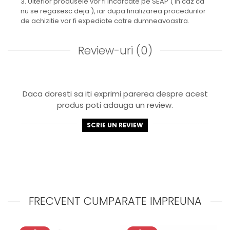
3. Ulterior produsele vor fi incarcate pe SEAP ( in caz ca
nu se regasesc deja ), iar dupa finalizarea procedurilor
de achizitie vor fi expediate catre dumneavoastra.
Review-uri
(0)
Daca doresti sa iti exprimi parerea despre acest
produs poti adauga un review.
SCRIE UN REVIEW
FRECVENT CUMPARATE IMPREUNA