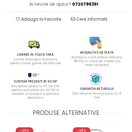
Ai nevoie de ajutor?
0720796351
Adauga la Favorite
Cere informatii
MODALITATI DE PLATA
LIVRARE IN TOATA TARA
Ramburs, card online, rate prin
Livrare oriunde in Romania
TBI Pay si card de credit sau
pentru toata gama de articole
ordin de plata
SUNTEM PREZENTI IN SICAP
Acceptam plata la 30 de zile
GARANTIA RETURULUI
pentru achizitiile din SICAP si
Poti returna orice produs in 14
emitem e-factura in portalul
zile
electronic
PRODUSE ALTERNATIVE
-18%
-18%