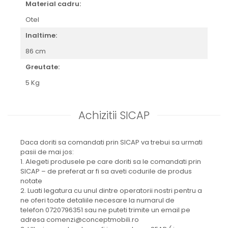
Material cadru:
Otel
Inaltime:
86 cm
Greutate:
5 Kg
Achizitii SICAP
Daca doriti sa comandati prin SICAP va trebui sa urmati
pasii de mai jos:
1. Alegeti produsele pe care doriti sa le comandati prin
SICAP – de preferat ar fi sa aveti codurile de produs
notate
2. Luati legatura cu unul dintre operatorii nostri pentru a
ne oferi toate detaliile necesare la numarul de
telefon 0720796351 sau ne puteti trimite un email pe
adresa comenzi@conceptmobili.ro