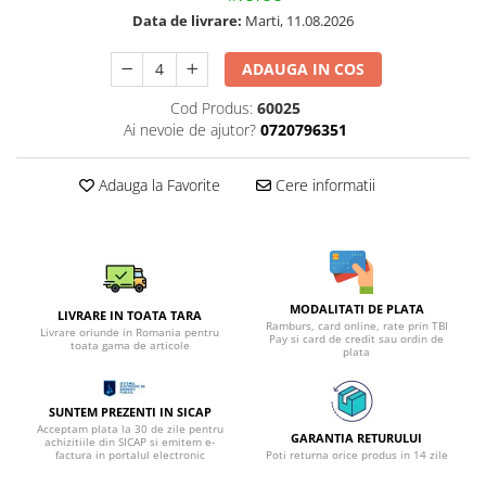
Data de livrare:
Marti, 11.08.2026
ADAUGA IN COS
Cod Produs:
60025
Ai nevoie de ajutor?
0720796351
Adauga la Favorite
Cere informatii
MODALITATI DE PLATA
LIVRARE IN TOATA TARA
Ramburs, card online, rate prin TBI
Livrare oriunde in Romania pentru
Pay si card de credit sau ordin de
toata gama de articole
plata
SUNTEM PREZENTI IN SICAP
Acceptam plata la 30 de zile pentru
GARANTIA RETURULUI
achizitiile din SICAP si emitem e-
factura in portalul electronic
Poti returna orice produs in 14 zile