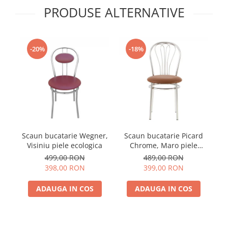
PRODUSE ALTERNATIVE
-20%
-18%
Scaun bucatarie Wegner,
Scaun bucatarie Picard
Visiniu piele ecologica
Chrome, Maro piele
ecologica
499,00 RON
489,00 RON
398,00 RON
399,00 RON
ADAUGA IN COS
ADAUGA IN COS