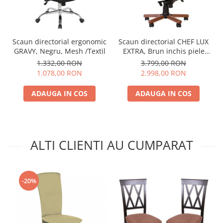
Scaun directorial ergonomic
Scaun directorial CHEF LUX
GRAVY, Negru, Mesh /Textil
EXTRA, Brun inchis piele
naturala
1.332,00 RON
3.799,00 RON
1.078,00 RON
2.998,00 RON
ADAUGA IN COS
ADAUGA IN COS
ALTI CLIENTI AU CUMPARAT
-20%