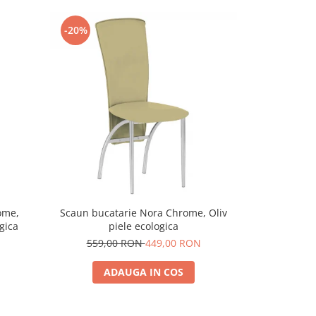
-20%
-20%
ome,
Scaun bucatarie Nora Chrome, Oliv
Scaun bucata
gica
piele ecologica
p
559,00 RON
449,00 RON
559,
ADAUGA IN COS
A