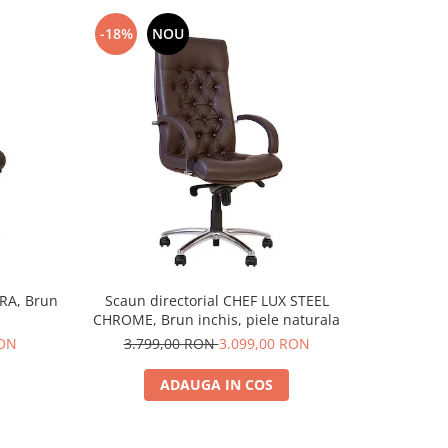
-18%
NOU
-13%
TRA, Brun
Scaun directorial CHEF LUX STEEL
Scaun di
CHROME, Brun inchis, piele naturala
RON
3.799,00 RON
3.099,00 RON
2.9
ADAUGA IN COS