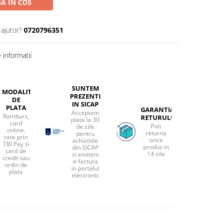
A IN COS
 ajutor?
0720796351
informatii
SUNTEM
MODALITATI
PREZENTI
DE
IN SICAP
PLATA
GARANTIA
Acceptam
Ramburs,
RETURULUI
plata la 30
card
Poti
de zile
online,
returna
pentru
rate prin
orice
achizitiile
TBI Pay si
produs in
din SICAP
card de
14 zile
si emitem
credit sau
e-factura
ordin de
in portalul
plata
electronic