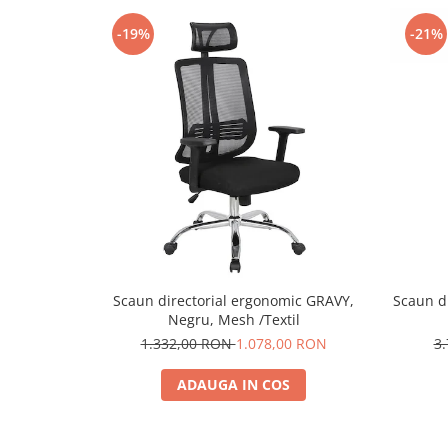
-19%
-21%
Scaun directorial ergonomic GRAVY,
Scaun d
Negru, Mesh /Textil
1.332,00 RON
1.078,00 RON
3
ADAUGA IN COS