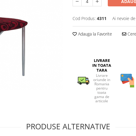
ADAUG
Cod Produs:
4311
Ai nevoie de
Adauga la Favorite
Cere 
LIVRARE
IN TOATA
TARA
Livrare
oriunde in
Romania
pentru
toata
gama de
articole
PRODUSE ALTERNATIVE