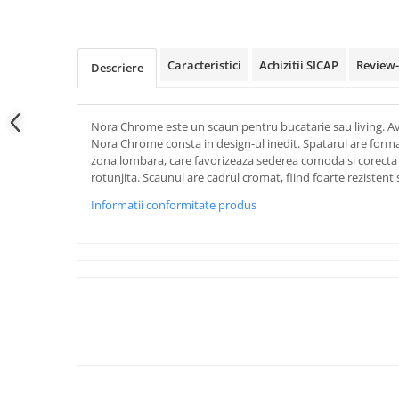
Caracteristici
Achizitii SICAP
Review
Descriere
Nora Chrome este un scaun pentru bucatarie sau living. Av
Nora Chrome consta in design-ul inedit. Spatarul are form
zona lombara, care favorizeaza sederea comoda si corecta i
rotunjita. Scaunul are cadrul cromat, fiind foarte rezistent s
Informatii conformitate produs