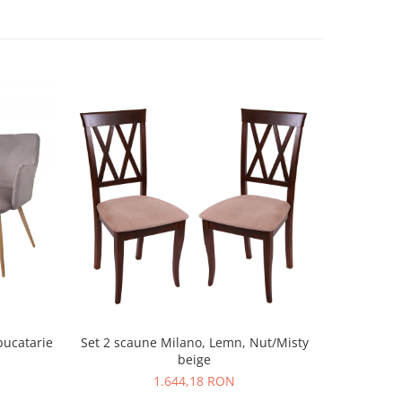
bucatarie
Set 2 scaune Milano, Lemn, Nut/Misty
Set 2 scaun
beige
GEMA
1.644,18 RON