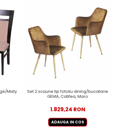
ge/Misty
Set 2 scaune tip fotoliu dining/bucatarie
Set 2 scau
GEMA, Catifea, Maro
1.829,24 RON
ADAUGA IN COS