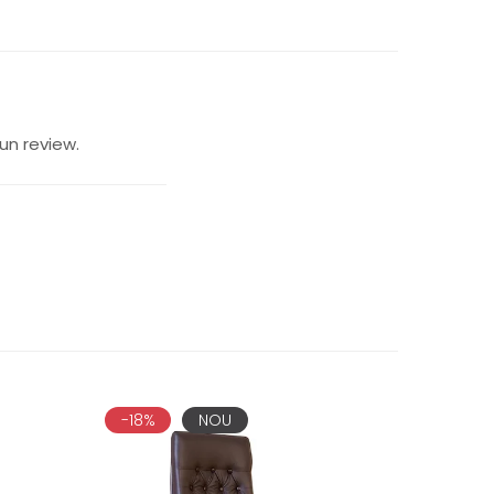
un review.
-18%
NOU
-13%