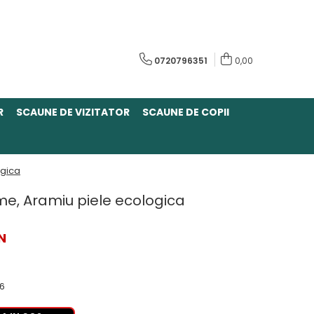
0720796351
0,00
R
SCAUNE DE VIZITATOR
SCAUNE DE COPII
ogica
e, Aramiu piele ecologica
N
26