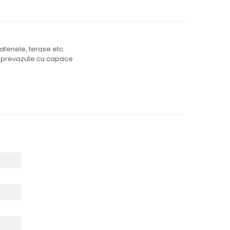
afenele, terase etc.
unt prevazute cu capace