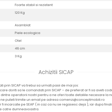
Foarte stabil si rezistent
120 Kg
Asamblat
Piele ecologica
Otel
46 cm
3 Kg
Achizitii SICAP
i prin SICAP va trebui sa urmati pasii de mai jos:
 care doriti sa le comandati prin SICAP – de preferat ar fi sa aveti co
l dintre operatorii nostri pentru a ne oferi toate detaliile necesare la
 ne puteti trimite un email pe adresa comenzi@conceptmobili.ro
or fi incarcate pe SEAP ( in caz ca nu se regasesc deja ), iar dupa fina
ate catre dumneavoastra.