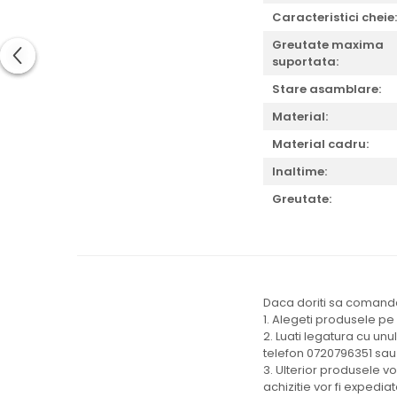
Caracteristici cheie:
Greutate maxima
suportata:
Stare asamblare:
Material:
Material cadru:
Inaltime:
Greutate:
Daca doriti sa comandat
1. Alegeti produsele pe
2. Luati legatura cu unu
telefon 0720796351 sau
3. Ulterior produsele v
achizitie vor fi expedi