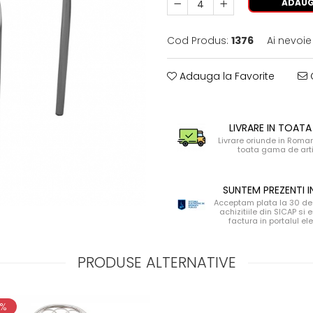
ADAUG
Cod Produs:
1376
Ai nevoie
Adauga la Favorite
C
LIVRARE IN TOATA
Livrare oriunde in Roma
toata gama de art
SUNTEM PREZENTI I
Acceptam plata la 30 de 
achizitiile din SICAP si
factura in portalul el
PRODUSE ALTERNATIVE
8%