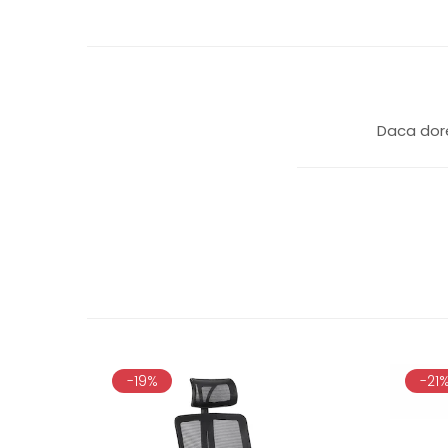
Daca dore
-19%
-21