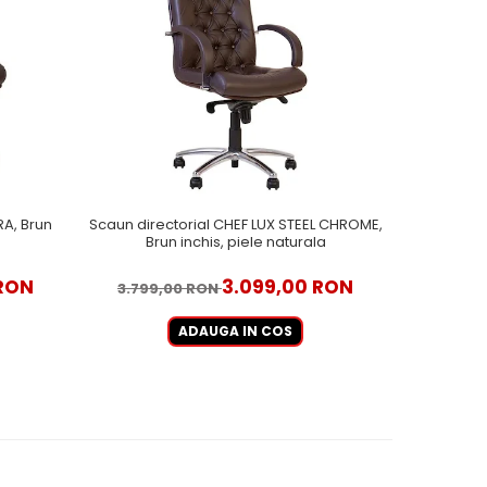
RA, Brun
Scaun directorial CHEF LUX STEEL CHROME,
Scaun di
Brun inchis, piele naturala
 RON
3.099,00 RON
3.799,00 RON
2.998
ADAUGA IN COS