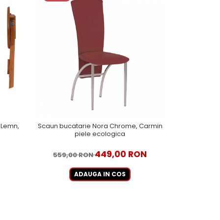
, Lemn,
Scaun bucatarie Nora Chrome, Carmin
Scaun buc
piele ecologica
Albastru 
449,00 RON
559,00 RON
489,00
ADAUGA IN COS
A