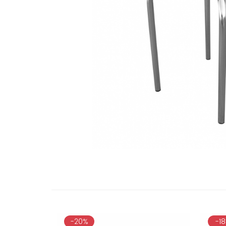
-20%
-1