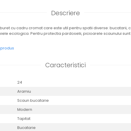
Descriere
ret cu cadru cromat care este util pentru spatii diverse: bucatarii, c
 piele ecologica. Pentru protectia pardoselii, picioarele scaunului s
e produs
Caracteristici
24
Aramiu
Scaun bucatarie
Modern
Tapitat
Bucatarie