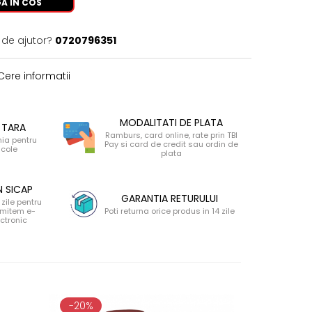
A IN COS
 de ajutor?
0720796351
ere informatii
MODALITATI DE PLATA
 TARA
Ramburs, card online, rate prin TBI
nia pentru
Pay si card de credit sau ordin de
icole
plata
N SICAP
GARANTIA RETURULUI
zile pentru
 emitem e-
Poti returna orice produs in 14 zile
ectronic
-20%
-18%