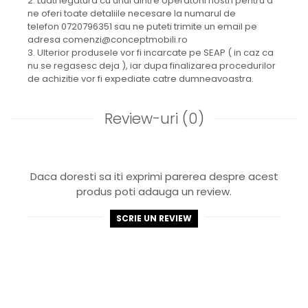
2. Luati legatura cu unul dintre operatorii nostri pentru a
ne oferi toate detaliile necesare la numarul de
telefon 0720796351 sau ne puteti trimite un email pe
adresa comenzi@conceptmobili.ro
3. Ulterior produsele vor fi incarcate pe SEAP ( in caz ca
nu se regasesc deja ), iar dupa finalizarea procedurilor
de achizitie vor fi expediate catre dumneavoastra.
Review-uri
(0)
Daca doresti sa iti exprimi parerea despre acest
produs poti adauga un review.
SCRIE UN REVIEW