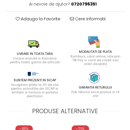
Ai nevoie de ajutor?
0720796351
Adauga la Favorite
Cere informatii
MODALITATI DE PLATA
LIVRARE IN TOATA TARA
Ramburs, card online, rate prin
Livrare oriunde in Romania
TBI Pay si card de credit sau
pentru toata gama de articole
ordin de plata
SUNTEM PREZENTI IN SICAP
Acceptam plata la 30 de zile
GARANTIA RETURULUI
pentru achizitiile din SICAP si
Poti returna orice produs in 14
emitem e-factura in portalul
zile
electronic
PRODUSE ALTERNATIVE
-18%
-21%