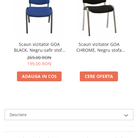
Scaun vizitator GOA
Scaun vizitator GOA
S
BLACK, Negru-safir stofa
CHROME, Negru stofa
cagliari
cagliari
269,00 RON
199,00 RON
ADAUGA IN COS
CERE OFERTA
Descriere