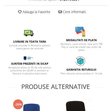
Adauga la Favorite
Cere informatii
MODALITATI DE PLATA
LIVRARE IN TOATA TARA
Ramburs, card online, rate prin TBI
Livrare oriunde in Romania pentru
Pay si card de credit sau ordin de
toata gama de articole
plata
SUNTEM PREZENTI IN SICAP
Acceptam plata la 30 de zile pentru
GARANTIA RETURULUI
achizitiile din SICAP si emitem e-
factura in portalul electronic
Poti returna orice produs in 14 zile
PRODUSE ALTERNATIVE
-26%