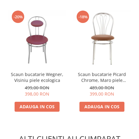
-20%
-18%
Scaun bucatarie Wegner,
Scaun bucatarie Picard
Visiniu piele ecologica
Chrome, Maro piele
ecologica
499,00 RON
489,00 RON
398,00 RON
399,00 RON
ADAUGA IN COS
ADAUGA IN COS
ALTI CLIENTI AU CUMPARAT