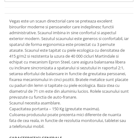
Vegas este un scaun directorial care se preteaza excelent
birourilor moderne si persoanelor care indeplinesc functii
administrative. Scaunul imbina in sine confortul si aspectul
exterior modern. Sezutul scaunului este generos si confortabil, iar
spatarul de forma ergonomica este proiectat cu 3 pernute
atasate. Scaunul este tapitat cu piele ecologica cu densitatea de
415 g/m2 si rezistenta la uzura de 40 000 cicluri Martindale si
echipat cu mecanism Epron Steel, care asigura balansarea libera
cu inclinare sincronizata a spatarului si sezutului in raportul 2:1,
setarea efortului de balansare in functie de greutatea persoanei,
fixarea mecanismului in cinci pozitii. Bratele metalice sunt placate
cu paduri din lemn si tapitate cu piele ecologica. Baza stea cu
diametrul de 71 cm este din aluminiu lucios. Rolele scaunului sunt
prevazute cu functia de auto-franare.
Scaunul necesita asamblare.
Capacitatea portanta – 150 Kg (greutate maxima).
Culoarea produsului poate prezenta mici diferente de nuanta
fata de cea reala, in functie de rezolutia monitorului, tabletei sau
a telefonului mobil.