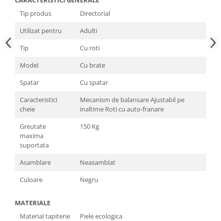
CARACTERISTICI GENERALE
Tip produs
Directorial
Utilizat pentru
Adulti
Tip
Cu roti
Model
Cu brate
Spatar
Cu spatar
Caracteristici
Mecanism de balansare Ajustabil pe
cheie
inaltime Roti cu auto-franare
Greutate
150 Kg
maxima
suportata
Asamblare
Neasamblat
Culoare
Negru
MATERIALE
Material tapiterie
Piele ecologica