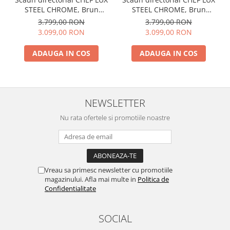
STEEL CHROME, Brun
STEEL CHROME, Brun
inchis, piele naturala
deschis, piele naturala
3.799,00 RON
3.799,00 RON
3.099,00 RON
3.099,00 RON
ADAUGA IN COS
ADAUGA IN COS
NEWSLETTER
Nu rata ofertele si promotiile noastre
Vreau sa primesc newsletter cu promotiile
magazinului. Afla mai multe in
Politica de
Confidentialitate
SOCIAL