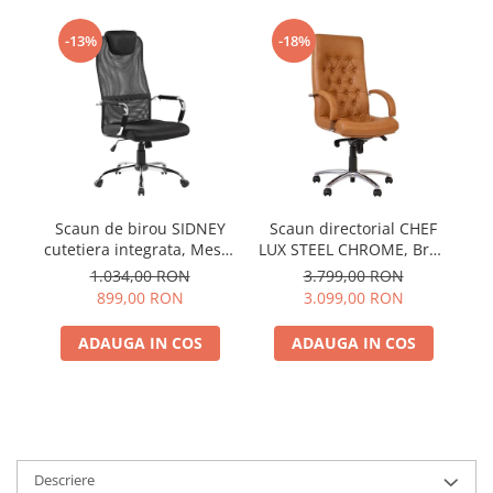
-13%
-18%
Scaun de birou SIDNEY
Scaun directorial CHEF
S
cutetiera integrata, Mesh,
LUX STEEL CHROME, Brun
Negru
deschis, piele naturala
1.034,00 RON
3.799,00 RON
899,00 RON
3.099,00 RON
ADAUGA IN COS
ADAUGA IN COS
Descriere