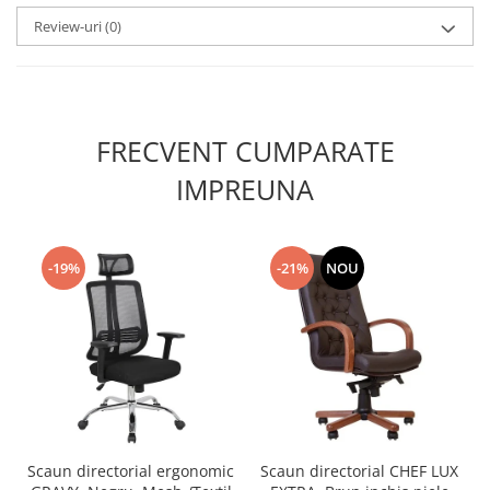
Review-uri
(0)
FRECVENT CUMPARATE
IMPREUNA
-19%
-21%
NOU
Scaun directorial ergonomic
Scaun directorial CHEF LUX