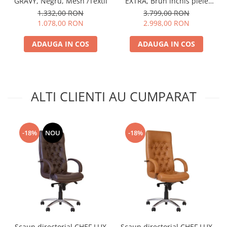
GRAVY, Negru, Mesh /Textil
EXTRA, Brun inchis piele
naturala
1.332,00 RON
3.799,00 RON
1.078,00 RON
2.998,00 RON
ADAUGA IN COS
ADAUGA IN COS
ALTI CLIENTI AU CUMPARAT
-18%
NOU
-18%
Scaun directorial CHEF LUX
Scaun directorial CHEF LUX