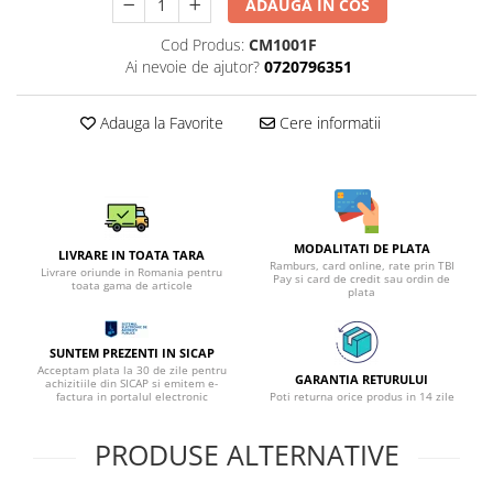
ADAUGA IN COS
Cod Produs:
CM1001F
Ai nevoie de ajutor?
0720796351
Adauga la Favorite
Cere informatii
MODALITATI DE PLATA
LIVRARE IN TOATA TARA
Ramburs, card online, rate prin TBI
Livrare oriunde in Romania pentru
Pay si card de credit sau ordin de
toata gama de articole
plata
SUNTEM PREZENTI IN SICAP
Acceptam plata la 30 de zile pentru
GARANTIA RETURULUI
achizitiile din SICAP si emitem e-
factura in portalul electronic
Poti returna orice produs in 14 zile
PRODUSE ALTERNATIVE