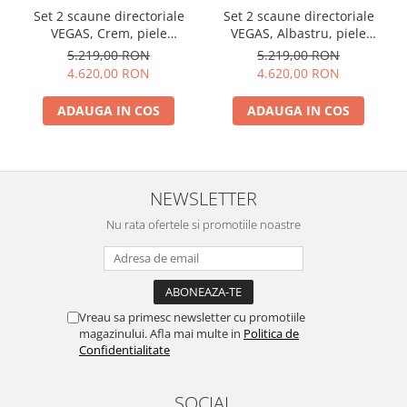
Set 2 scaune directoriale
Set 2 scaune directoriale
VEGAS, Crem, piele
VEGAS, Albastru, piele
ecologica
ecologica
5.219,00 RON
5.219,00 RON
4.620,00 RON
4.620,00 RON
ADAUGA IN COS
ADAUGA IN COS
NEWSLETTER
Nu rata ofertele si promotiile noastre
Vreau sa primesc newsletter cu promotiile
magazinului. Afla mai multe in
Politica de
Confidentialitate
SOCIAL