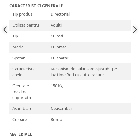
CARACTERISTICI GENERALE
Tip produs
Directorial
Utilizat pentru
Adulti
Tip
Cu roti
Model
Cu brate
Spatar
Cu spatar
Caracteristici
Mecanism de balansare Ajustabil pe
cheie
inaltime Roti cu auto-franare
Greutate
150 Kg
maxima
suportata
Asamblare
Neasamblat
Culoare
Bordo
MATERIALE