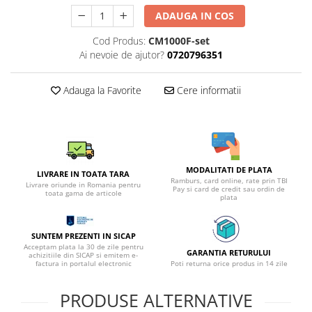
ADAUGA IN COS
Cod Produs:
CM1000F-set
Ai nevoie de ajutor?
0720796351
Adauga la Favorite
Cere informatii
MODALITATI DE PLATA
LIVRARE IN TOATA TARA
Ramburs, card online, rate prin TBI
Livrare oriunde in Romania pentru
Pay si card de credit sau ordin de
toata gama de articole
plata
SUNTEM PREZENTI IN SICAP
Acceptam plata la 30 de zile pentru
GARANTIA RETURULUI
achizitiile din SICAP si emitem e-
factura in portalul electronic
Poti returna orice produs in 14 zile
PRODUSE ALTERNATIVE