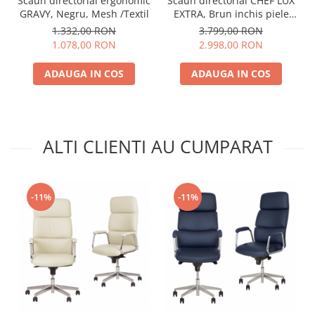
Scaun directorial ergonomic
Scaun directorial CHEF LUX
GRAVY, Negru, Mesh /Textil
EXTRA, Brun inchis piele
naturala
1.332,00 RON
3.799,00 RON
1.078,00 RON
2.998,00 RON
ADAUGA IN COS
ADAUGA IN COS
ALTI CLIENTI AU CUMPARAT
-11%
-11%