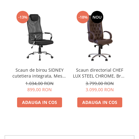
-13%
-18%
NOU
Scaun de birou SIDNEY
Scaun directorial CHEF
S
cutetiera integrata, Mesh,
LUX STEEL CHROME, Brun
LU
Negru
inchis, piele naturala
d
1.034,00 RON
3.799,00 RON
899,00 RON
3.099,00 RON
ADAUGA IN COS
ADAUGA IN COS