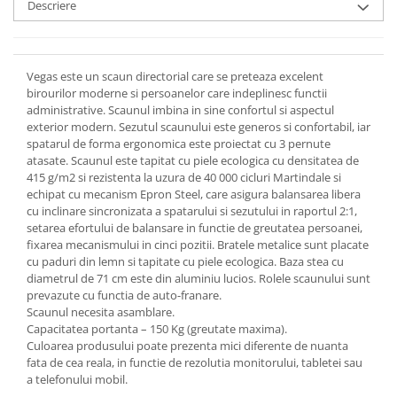
Descriere
Vegas este un scaun directorial care se preteaza excelent
birourilor moderne si persoanelor care indeplinesc functii
administrative. Scaunul imbina in sine confortul si aspectul
exterior modern. Sezutul scaunului este generos si confortabil, iar
spatarul de forma ergonomica este proiectat cu 3 pernute
atasate. Scaunul este tapitat cu piele ecologica cu densitatea de
415 g/m2 si rezistenta la uzura de 40 000 cicluri Martindale si
echipat cu mecanism Epron Steel, care asigura balansarea libera
cu inclinare sincronizata a spatarului si sezutului in raportul 2:1,
setarea efortului de balansare in functie de greutatea persoanei,
fixarea mecanismului in cinci pozitii. Bratele metalice sunt placate
cu paduri din lemn si tapitate cu piele ecologica. Baza stea cu
diametrul de 71 cm este din aluminiu lucios. Rolele scaunului sunt
prevazute cu functia de auto-franare.
Scaunul necesita asamblare.
Capacitatea portanta – 150 Kg (greutate maxima).
Culoarea produsului poate prezenta mici diferente de nuanta
fata de cea reala, in functie de rezolutia monitorului, tabletei sau
a telefonului mobil.