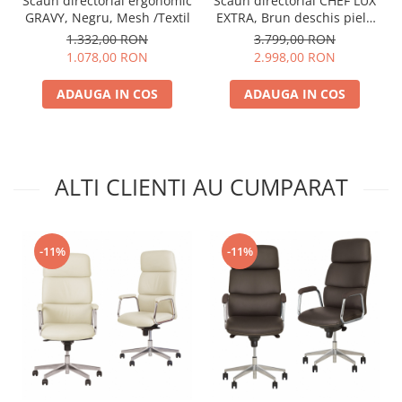
Scaun directorial ergonomic
Scaun directorial CHEF LUX
GRAVY, Negru, Mesh /Textil
EXTRA, Brun deschis piele
naturala
1.332,00 RON
3.799,00 RON
1.078,00 RON
2.998,00 RON
ADAUGA IN COS
ADAUGA IN COS
ALTI CLIENTI AU CUMPARAT
-11%
-11%