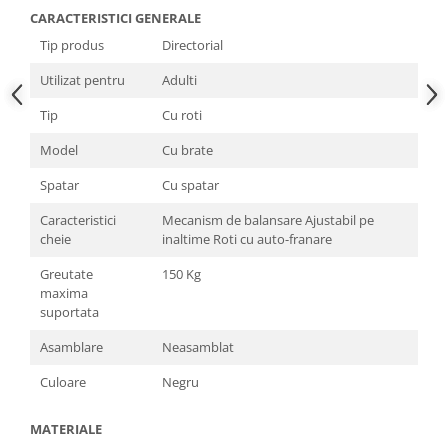
CARACTERISTICI GENERALE
Tip produs
Directorial
Utilizat pentru
Adulti
Tip
Cu roti
Model
Cu brate
Spatar
Cu spatar
Caracteristici
Mecanism de balansare Ajustabil pe
cheie
inaltime Roti cu auto-franare
Greutate
150 Kg
maxima
suportata
Asamblare
Neasamblat
Culoare
Negru
MATERIALE