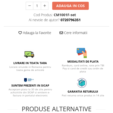
ADAUGA IN COS
Cod Produs:
CM1001F-set
Ai nevoie de ajutor?
0720796351
Adauga la Favorite
Cere informatii
MODALITATI DE PLATA
LIVRARE IN TOATA TARA
Ramburs, card online, rate prin TBI
Livrare oriunde in Romania pentru
Pay si card de credit sau ordin de
toata gama de articole
plata
SUNTEM PREZENTI IN SICAP
Acceptam plata la 30 de zile pentru
GARANTIA RETURULUI
achizitiile din SICAP si emitem e-
factura in portalul electronic
Poti returna orice produs in 14 zile
PRODUSE ALTERNATIVE