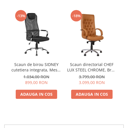
-13%
-18%
Scaun de birou SIDNEY
Scaun directorial CHEF
S
cutetiera integrata, Mesh,
LUX STEEL CHROME, Brun
LU
Negru
deschis, piele naturala
1.034,00 RON
3.799,00 RON
899,00 RON
3.099,00 RON
ADAUGA IN COS
ADAUGA IN COS