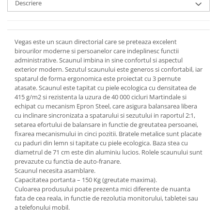
Descriere
Vegas este un scaun directorial care se preteaza excelent
birourilor moderne si persoanelor care indeplinesc functii
administrative. Scaunul imbina in sine confortul si aspectul
exterior modern. Sezutul scaunului este generos si confortabil, iar
spatarul de forma ergonomica este proiectat cu 3 pernute
atasate. Scaunul este tapitat cu piele ecologica cu densitatea de
415 g/m2 si rezistenta la uzura de 40 000 cicluri Martindale si
echipat cu mecanism Epron Steel, care asigura balansarea libera
cu inclinare sincronizata a spatarului si sezutului in raportul 2:1,
setarea efortului de balansare in functie de greutatea persoanei,
fixarea mecanismului in cinci pozitii. Bratele metalice sunt placate
cu paduri din lemn si tapitate cu piele ecologica. Baza stea cu
diametrul de 71 cm este din aluminiu lucios. Rolele scaunului sunt
prevazute cu functia de auto-franare.
Scaunul necesita asamblare.
Capacitatea portanta – 150 Kg (greutate maxima).
Culoarea produsului poate prezenta mici diferente de nuanta
fata de cea reala, in functie de rezolutia monitorului, tabletei sau
a telefonului mobil.