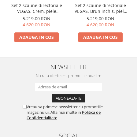
Set 2 scaune directoriale
Set 2 scaune directoriale
VEGAS, Crem, piele
VEGAS, Brun inchis, piele
ecologica
ecologica
5.219,00 RON
5.219,00 RON
4.620,00 RON
4.620,00 RON
ADAUGA IN COS
ADAUGA IN COS
NEWSLETTER
Nu rata ofertele si promotiile noastre
Vreau sa primesc newsletter cu promotiile
magazinului. Afla mai multe in
Politica de
Confidentialitate
SOCIAL