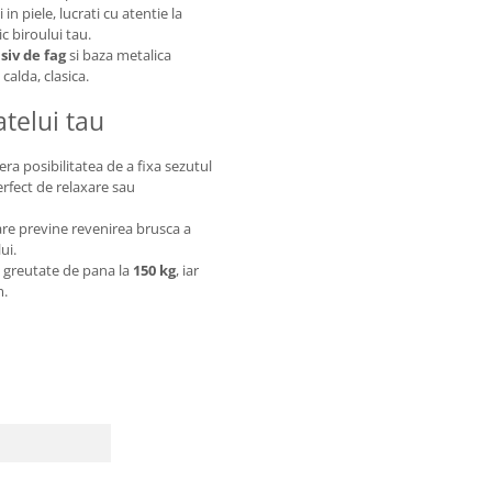
in piele, lucrati cu atentie la
ic biroului tau.
iv de fag
si baza metalica
calda, clasica.
telui tau
ra posibilitatea de a fixa sezutul
erfect de relaxare sau
are previne revenirea brusca a
ui.
 greutate de pana la
150 kg
, iar
m.