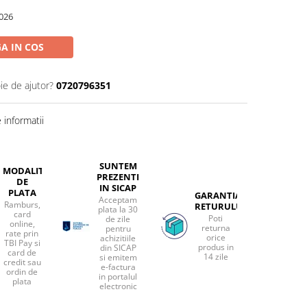
026
A IN COS
ie de ajutor?
0720796351
informatii
SUNTEM
MODALITATI
PREZENTI
DE
IN SICAP
PLATA
GARANTIA
Acceptam
Ramburs,
RETURULUI
plata la 30
card
Poti
de zile
online,
returna
pentru
rate prin
orice
achizitiile
TBI Pay si
produs in
din SICAP
card de
14 zile
si emitem
credit sau
e-factura
ordin de
in portalul
plata
electronic