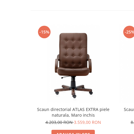
-15%
-25
Scaun directorial ATLAS EXTRA piele
Scaun
naturala, Maro inchis
4.203,00 RON
3.559,00 RON
8