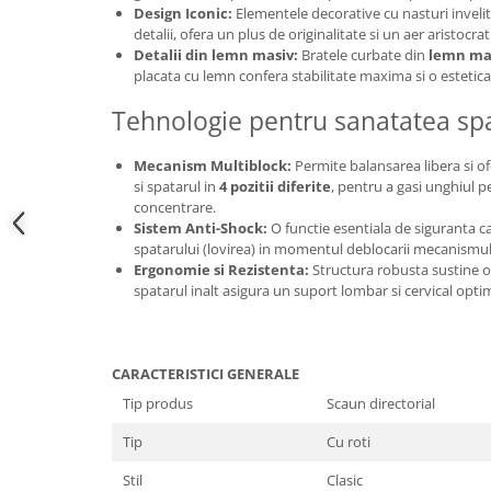
Design Iconic:
Elementele decorative cu nasturi inveliti 
detalii, ofera un plus de originalitate si un aer aristocrat
Detalii din lemn masiv:
Bratele curbate din
lemn mas
placata cu lemn confera stabilitate maxima si o estetica 
Tehnologie pentru sanatatea spa
Mecanism Multiblock:
Permite balansarea libera si ofe
si spatarul in
4 pozitii diferite
, pentru a gasi unghiul p
concentrare.
Sistem Anti-Shock:
O functie esentiala de siguranta c
spatarului (lovirea) in momentul deblocarii mecanismul
Ergonomie si Rezistenta:
Structura robusta sustine o
spatarul inalt asigura un suport lombar si cervical opti
CARACTERISTICI GENERALE
Tip produs
Scaun directorial
Tip
Cu roti
Stil
Clasic