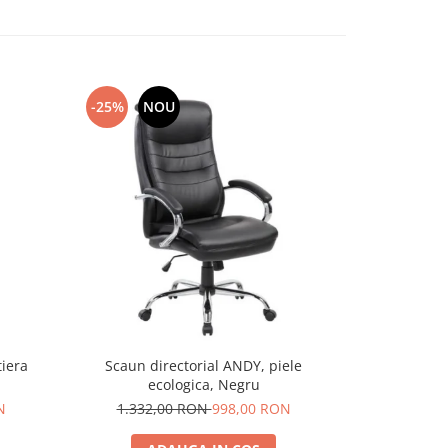
-25%
NOU
-17%
iera
Scaun directorial ANDY, piele
Scaun direc
ecologica, Negru
mesh Negr
lombar,
N
1.332,00 RON
998,00 RON
5.344,