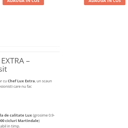
ADAUGA IN COS
ADAUGA IN COS
 EXTRA –
sit
ar cu
Chef Lux Extra
, un scaun
sionisti care nu fac
la de calitate Lux
(grosime 0.9-
000 cicluri Martindale
)
bil in timp.