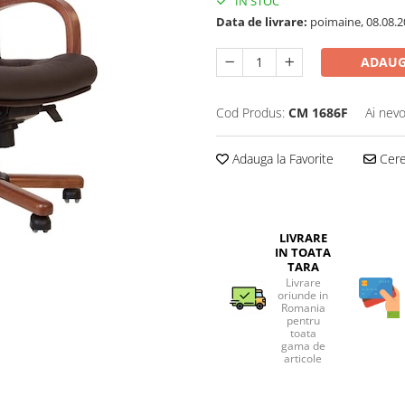
IN STOC
Data de livrare:
poimaine, 08.08.2
ADAUG
Cod Produs:
CM 1686F
Ai nevo
Adauga la Favorite
Cere 
LIVRARE
IN TOATA
TARA
Livrare
oriunde in
Romania
pentru
toata
gama de
articole