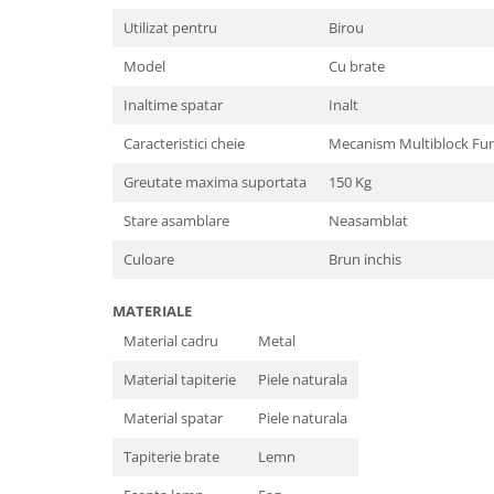
Utilizat pentru
Birou
Model
Cu brate
Inaltime spatar
Inalt
Caracteristici cheie
Mecanism Multiblock Fun
Greutate maxima suportata
150 Kg
Stare asamblare
Neasamblat
Culoare
Brun inchis
MATERIALE
Material cadru
Metal
Material tapiterie
Piele naturala
Material spatar
Piele naturala
Tapiterie brate
Lemn