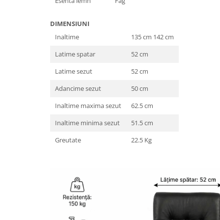
Esenta lemn
Fag
DIMENSIUNI
Inaltime
135 cm 142 cm
Latime spatar
52 cm
Latime sezut
52 cm
Adancime sezut
50 cm
Inaltime maxima sezut
62.5 cm
Inaltime minima sezut
51.5 cm
Greutate
22.5 Kg