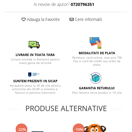
Ai nevoie de ajutor?
0720796351
Adauga la Favorite
Cere informatii
MODALITATI DE PLATA
LIVRARE IN TOATA TARA
Ramburs, card online, rate prin TBI
Livrare oriunde in Romania pentru
Pay si card de credit sau ordin de
toata gama de articole
plata
SUNTEM PREZENTI IN SICAP
Acceptam plata la 30 de zile pentru
GARANTIA RETURULUI
achizitiile din SICAP si emitem e-
factura in portalul electronic
Poti returna orice produs in 14 zile
PRODUSE ALTERNATIVE
-22%
-10%