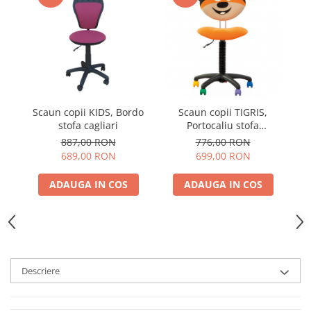
Scaun copii KIDS, Bordo
Scaun copii TIGRIS,
S
stofa cagliari
Portocaliu stofa
microsolco
887,00 RON
776,00 RON
689,00 RON
699,00 RON
ADAUGA IN COS
ADAUGA IN COS
Descriere