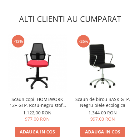
ALTI CLIENTI AU CUMPARAT
-13%
-26%
Scaun copii HOMEWORK
Scaun de birou BASK GTP,
12+ GTP, Rosu-negru stofa
Negru piele ecologica
fiji
1.122,00 RON
1.344,00 RON
977,00 RON
997,00 RON
ADAUGA IN COS
ADAUGA IN COS