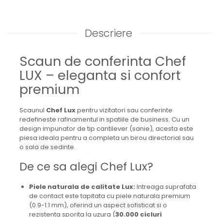
Descriere
Scaun de conferinta Chef
LUX – eleganta si confort
premium
Scaunul
Chef Lux
pentru vizitatori sau conferinte
redefineste rafinamentul in spatiile de business. Cu un
design impunator de tip cantilever (sanie), acesta este
piesa ideala pentru a completa un birou directorial sau
o sala de sedinte.
De ce sa alegi Chef Lux?
Piele naturala de calitate Lux:
Intreaga suprafata
de contact este tapitata cu piele naturala premium
(0.9-1.1 mm), oferind un aspect sofisticat si o
rezistenta sporita la uzura (
30.000 cicluri