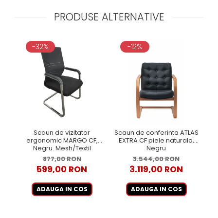
PRODUSE ALTERNATIVE
-32%
-12%
Scaun de vizitator
Scaun de conferinta ATLAS
S
ergonomic MARGO CF,
EXTRA CF piele naturala,
Negru. Mesh/Textil
Negru
877,00 RON
3.544,00 RON
599,00 RON
3.119,00 RON
ADAUGA IN COS
ADAUGA IN COS