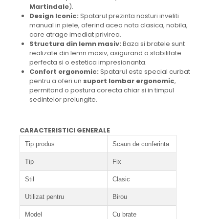
Martindale
).
Design Iconic:
Spatarul prezinta nasturi inveliti
manual in piele, oferind acea nota clasica, nobila,
care atrage imediat privirea.
Structura din lemn masiv:
Baza si bratele sunt
realizate din lemn masiv, asigurand o stabilitate
perfecta si o estetica impresionanta.
Confort ergonomic:
Spatarul este special curbat
pentru a oferi un
suport lombar ergonomic
,
permitand o postura corecta chiar si in timpul
sedintelor prelungite.
CARACTERISTICI GENERALE
Tip produs
Scaun de conferinta
Tip
Fix
Stil
Clasic
Utilizat pentru
Birou
Model
Cu brate