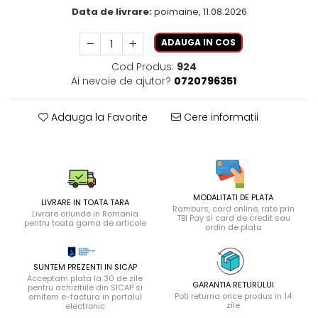
Data de livrare:
poimaine, 11.08.2026
ADAUGA IN COS
Cod Produs:
924
Ai nevoie de ajutor?
0720796351
Adauga la Favorite
Cere informatii
MODALITATI DE PLATA
LIVRARE IN TOATA TARA
Ramburs, card online, rate prin
Livrare oriunde in Romania
TBI Pay si card de credit sau
pentru toata gama de articole
ordin de plata
SUNTEM PREZENTI IN SICAP
Acceptam plata la 30 de zile
GARANTIA RETURULUI
pentru achizitiile din SICAP si
Poti returna orice produs in 14
emitem e-factura in portalul
zile
electronic